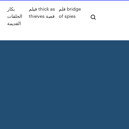
فلم bridge
فيلم thick as
بكار
of spies
thieves قصة
الحلقات
القديمة