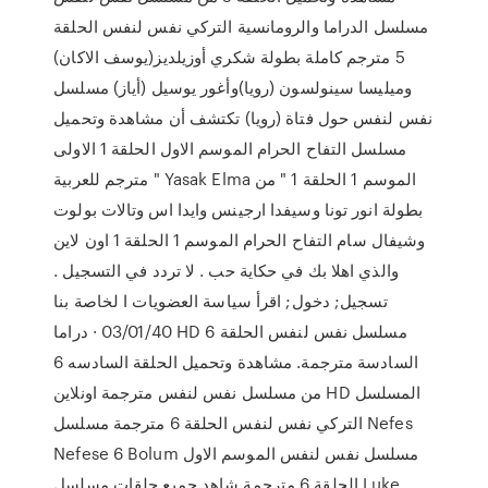
مسلسل الدراما والرومانسية التركي نفس لنفس الحلقة
5 مترجم كاملة بطولة شكري أوزيلديز(يوسف الاكان)
وميليسا سينولسون (رويا)وأغور يوسيل (أياز) مسلسل
نفس لنفس حول فتاة (رويا) تكتشف أن مشاهدة وتحميل
مسلسل التفاح الحرام الموسم الاول الحلقة 1 الاولى
مترجم للعربية " Yasak Elma الموسم 1 الحلقة 1 " من
بطولة انور تونا وسيفدا ارجينس وايدا اس وتالات بولوت
وشيفال سام التفاح الحرام الموسم 1 الحلقة 1 اون لاين
والذي اهلا بك في حكاية حب . لا تردد في التسجيل .
تسجيل; دخول; اقرأ سياسة العضويات ا لخاصة بنا
03/01/40 · دراما HD مسلسل نفس لنفس الحلقة 6
السادسة مترجمة. مشاهدة وتحميل الحلقة السادسه 6
من مسلسل نفس لنفس مترجمة اونلاين HD المسلسل
التركي نفس لنفس الحلقة 6 مترجمة مسلسل Nefes
Nefese 6 Bolum مسلسل نفس لنفس الموسم الاول
الحلقة 6 مترجمة شاهد جميع حلقات مسلسل Luke