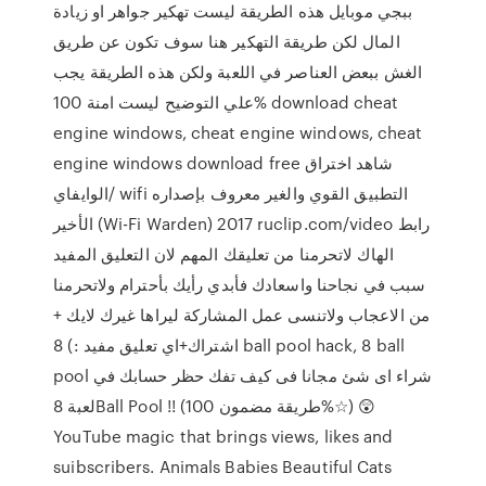
ببجي موبايل هذه الطريقة ليست تهكير جواهر او زيادة
المال لكن طريقة التهكير هنا سوف تكون عن طريق
الغش ببعض العناصر في اللعبة ولكن هذه الطريقة يجب
علي التوضيح ليست امنة 100% download cheat
engine windows, cheat engine windows, cheat
engine windows download free شاهد اختراق
الوايفاي/ wifi التطبيق القوي والغير معروف بإصداره
الأخير (Wi-Fi Warden) 2017 ruclip.com/video رابط
الهاك لاتحرمنا من تعليقك المهم لان التعليق المفيد
سبب في نجاحنا واسعادك فأبدي رأيك بأحترام ولاتحرمنا
من الاعجاب ولاتنسى عمل المشاركة ليراها غيرك لايك +
اشتراك+اي تعليق مفيد :) 8 ball pool hack, 8 ball
pool شراء اى شئ مجانا فى كيف تفك حظر حسابك في
لعبة 8Ball Pool !! (طريقة مضمون 100%☆) 😲
YouTube magic that brings views, likes and
suibscribers. Animals Babies Beautiful Cats