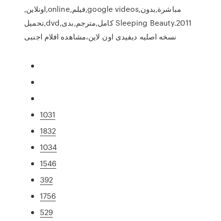
,اونلاين,online,فيلم,google videos,مباشرة,بدون
تحميل,dvd,كامل,مترجم,بدى Sleeping Beauty.2011
نسخه اصليه ديفيدى اون لاين،مشاهده افلام اجنبى
1031
1832
1034
1546
392
1756
529